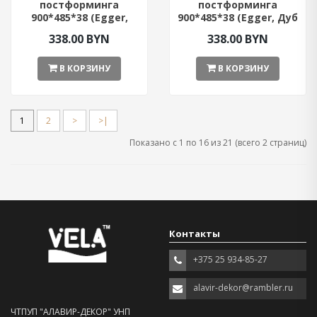
постформинга
постформинга
900*485*38 (Egger,
900*485*38 (Egger, Дуб
Бетон Чикаго светло-
Галифакс)
338.00 BYN
338.00 BYN
серый)
В КОРЗИНУ
В КОРЗИНУ
1
2
>
>|
Показано с 1 по 16 из 21 (всего 2 страниц)
Контакты
+375 25 934-85-27
alavir-dekor@rambler.ru
ЧТПУП "АЛАВИР-ДЕКОР" УНП