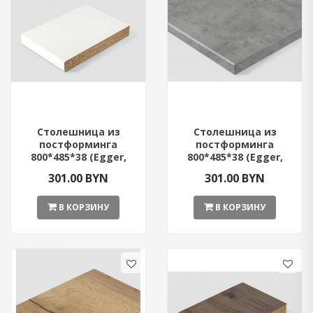
Столешница из
Столешница из
постформинга
постформинга
800*485*38 (Egger,
800*485*38 (Egger,
Белый цвет)
Бетон Чикаго светло-
301.00 BYN
301.00 BYN
серый)
В КОРЗИНУ
В КОРЗИНУ