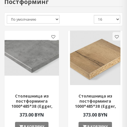
Постформинг
Столешница из
Столешница из
постформинга
постформинга
1000*485*38 (Egger,
1000*485*38 (Egger,
Бетон Чикаго светло-
Дуб Галифакс)
373.00 BYN
373.00 BYN
серый)
В КОРЗИНУ
В КОРЗИНУ