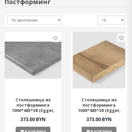
Постформинг
Столешница из
Столешница из
постформинга
постформинга
1000*485*38 (Egger,
1000*485*38 (Egger,
Бетон Чикаго светло-
Дуб Галифакс)
373.00 BYN
373.00 BYN
серый)
В КОРЗИНУ
В КОРЗИНУ