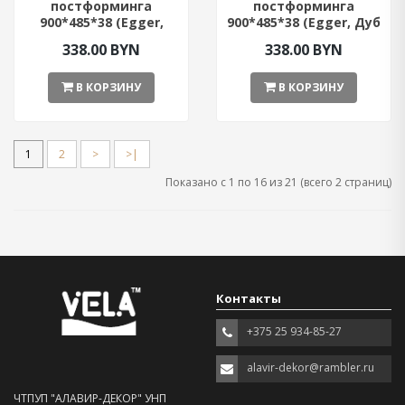
постформинга
постформинга
900*485*38 (Egger,
900*485*38 (Egger, Дуб
Бетон Чикаго светло-
Галифакс)
338.00 BYN
338.00 BYN
серый)
В КОРЗИНУ
В КОРЗИНУ
1
2
>
>|
Показано с 1 по 16 из 21 (всего 2 страниц)
Контакты
+375 25 934-85-27
alavir-dekor@rambler.ru
ЧТПУП "АЛАВИР-ДЕКОР" УНП