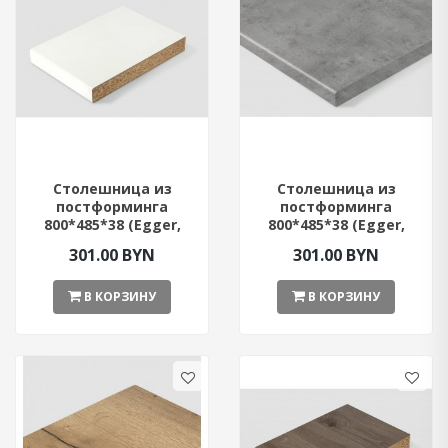
Столешница из
Столешница из
постформинга
постформинга
800*485*38 (Egger,
800*485*38 (Egger,
Белый цвет)
Бетон Чикаго светло-
301.00 BYN
301.00 BYN
серый)
В КОРЗИНУ
В КОРЗИНУ