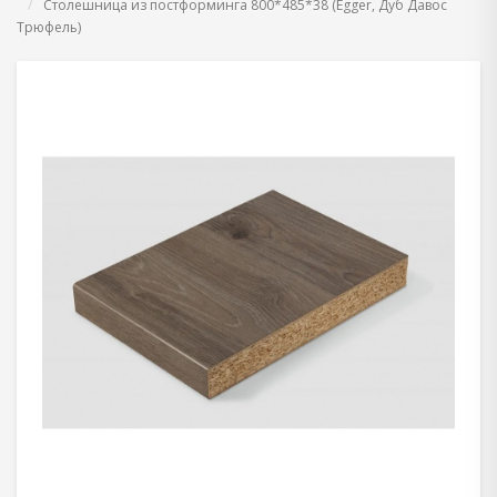
Столешница из постформинга 800*485*38 (Egger, Дуб Давос
Трюфель)